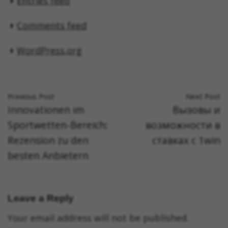
Entries feed
Comments feed
WordPress.org
Previous Post
Next Post
Innovationen im
Вызовы и
Sportwetten-Bereich:
возможности в
Rezension zu den
ставках с 1win
besten Anbietern
Leave a Reply
Your email address will not be published.