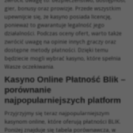
zwrócić uwagę to: bezpieczeństwo, dostępność
gier, bonusy oraz prowizje. Przede wszystkim
upewnijcie się, że kasyno posiada licencję,
ponieważ to gwarantuje legalność jego
działalności. Podczas oceny ofert, warto także
zwrócić uwagę na opinie innych graczy oraz
dostępne metody płatności. Dzięki temu
będziecie mogli wybrać kasyno, które spełnia
Wasze oczekiwania.
Kasyno Online Płatność Blik –
porównanie
najpopularniejszych platform
Przyjrzyjmy się teraz najpopularniejszym
kasynom online, które oferują płatności BLIK.
Poniżej znajduje się tabela porównawcza, w