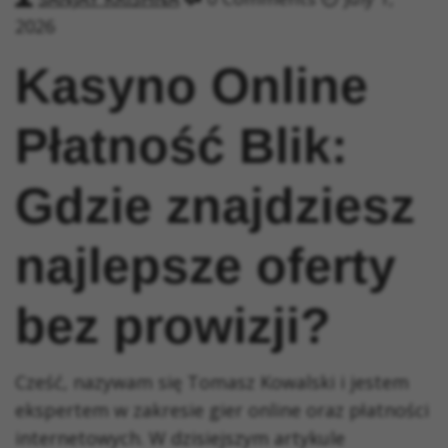
2026
Kasyno Online
Płatność Blik:
Gdzie znajdziesz
najlepsze oferty
bez prowizji?
Cześć, nazywam się Tomasz Kowalski i jestem
ekspertem w zakresie gier online oraz płatności
internetowych. W dzisiejszym artykule