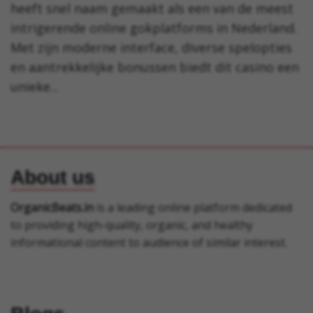
heeft snel naam gemaakt als een van de meest
intrigerende online gokplatforms in Nederland.
Met zijn moderne interface, diverse spelopties
en aantrekkelijke bonussen biedt dit casino een
unieke...
About us
OrganicBeats.in
is a leading online platform dedicated
to providing high-quality, organic, and healthy
informational content to audience of similar interest.