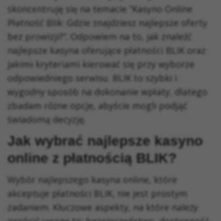
skoncentruję się na temacie “Kasyno Online
Płatność Blik: Gdzie znajdziesz najlepsze oferty
bez prowizji?”. Odpowiem na to, jak znaleźć
najlepsze kasyna oferujące płatności BLIK oraz
jakimi kryteriami kierować się przy wyborze
odpowiedniego serwisu. BLIK to szybki i
wygodny sposób na dokonanie wpłaty, dlatego
zbadam różne opcje, abyście mogli podjąć
świadomą decyzję.
Jak wybrać najlepsze kasyno
online z płatnością BLIK?
Wybór najlepszego kasyna online, które
akceptuje płatności BLIK, nie jest prostym
zadaniem. Kluczowe aspekty, na które należy