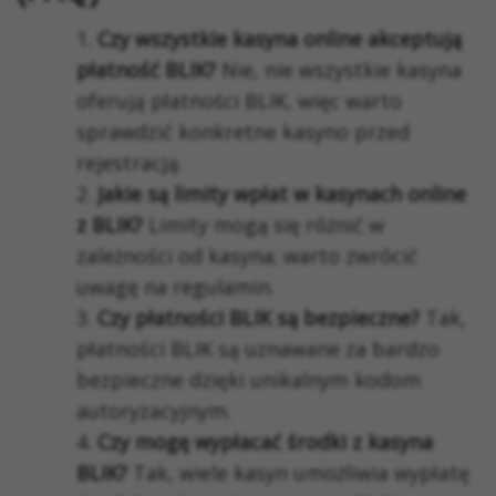
Czy wszystkie kasyna online akceptują
płatność BLIK?
Nie, nie wszystkie kasyna
oferują płatności BLIK, więc warto
sprawdzić konkretne kasyno przed
rejestracją.
Jakie są limity wpłat w kasynach online
z BLIK?
Limity mogą się różnić w
zależności od kasyna; warto zwrócić
uwagę na regulamin.
Czy płatności BLIK są bezpieczne?
Tak,
płatności BLIK są uznawane za bardzo
bezpieczne dzięki unikalnym kodom
autoryzacyjnym.
Czy mogę wypłacać środki z kasyna
BLIK?
Tak, wiele kasyn umożliwia wypłatę