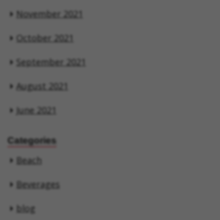
November 2021
October 2021
September 2021
August 2021
June 2021
Categories
Beach
Beverages
blog