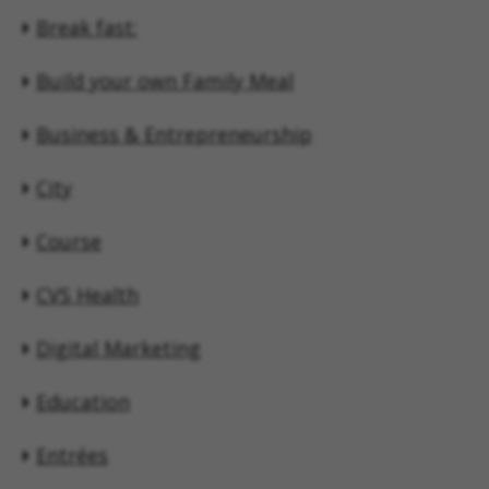
Break fast:
Build your own Family Meal
Business & Entrepreneurship
City
Course
CVS Health
Digital Marketing
Education
Entrées