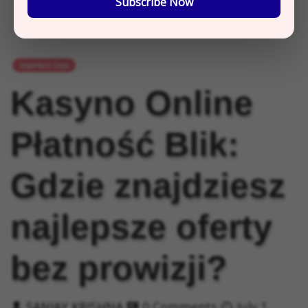
Subscribe Now
Important Days
Kasyno Online
Płatność Blik:
Gdzie znajdziesz
najlepsze oferty
bez prowizji?
SANJAY KRISHNA
0 Comments
July 1,