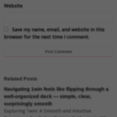
Website
Save my name, email, and website in this
browser for the next time I comment.
Related Posts
Navigating 1win feels like flipping through a
well-organized deck — simple, clear,
surprisingly smooth
Exploring 1win: A Smooth and Intuitive