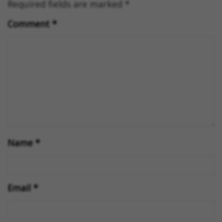
Required fields are marked
*
Comment
*
Name
*
Email
*