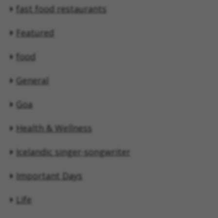
fast food restaurants
Featured
food
General
Goa
Health & Wellness
Icelandic singer-songwriter
Important Days
Life