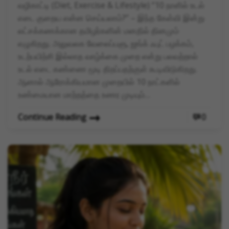
வழிகாட்டி (Diet, Exercise & Lifestyle) “10 நாளில் உடல்
எடை குறைய என்ன செய்யலாம்?” – இந்த கேள்வி இன்று
லட்சக்கணக்கான தமிழர்களின் மனதில் தினமும்
எழுகிறது. அலுவலக வேலைப்பளு, ஜங்க் ஃபுட் பழக்கம்,
உடற்பயிற்சி இல்லாத வாழ்க்கை முறை என்று பலவற்றால்
உடல் எடை கண்ணை மூடி திறப்பதற்குள் கூடிவிடுகிறது.
ஆனால் ஆரோக்கியமான முறையில் 10 நாட்களில்
உண்மையான மாற்றத்தை உணர முடியும்…
Continue Reading
0