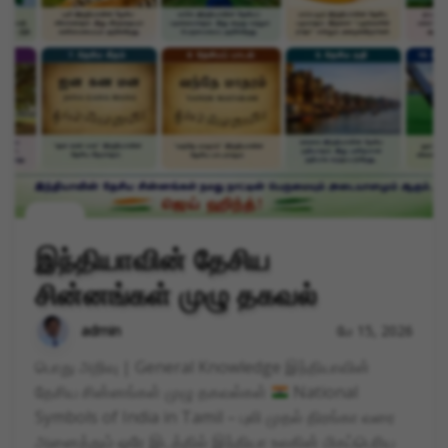
nation
இந்தியாவின் தேசிய
சின்னங்கள் முழு தகவல்
admin
மே 15, 2026
பொது அறிவு | General Knowledge இந்தியாவின்
தேசிய சின்னங்கள் முழு தகவல்கள்
National
Symbols of India in Tamil – புலி முதல் திரங்கா வரை
அனைத்தும் ஒரே இடத்தில் இந்தியா உலகின் மிகப்பெரிய