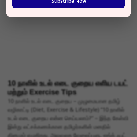
Subscribe Now
ை
0
10 நாளில் உடல் எடை குறைய எளிய டயட்
மற்றும் Exercise Tips
10 நாளில் உடல் எடை குறைய – முழுமையான தமிழ்
வழிகாட்டி (Diet, Exercise & Lifestyle) “10 நாளில்
உடல் எடை குறைய என்ன செய்யலாம்?” – இந்த கேள்வி
இன்று லட்சக்கணக்கான தமிழர்களின் மனதில்
தினமும் எழுகிறது. அலுவலக வேலைப்பளு, ஜங்க் ஃபுட்