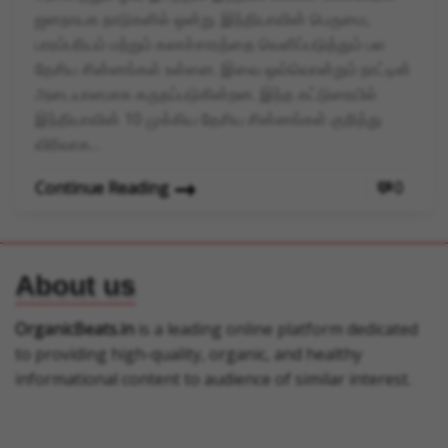
ஜனநாயக நாடுகளில் ஒன்று. இந்தியாவின் பெருமை,
பாரம்பரியம் மற்றும் கலாச்சாரத்தை வெளிப்படுத்தும் பல
தேசிய சின்னங்கள் உள்ளன. இவை ஒவ்வொன்றும் நாட்டின்
அடையாளமாக கருதப்படுகின்றன. இந்த கட்டுரையில்
இந்தியாவின் 10 முக்கிய தேசிய சின்னங்கள் குறித்து
விரிவாக…
Continue Reading
0
About us
OrganicBeats.in
is a leading online platform dedicated
to providing high-quality, organic, and healthy
informational content to audience of similar interest.