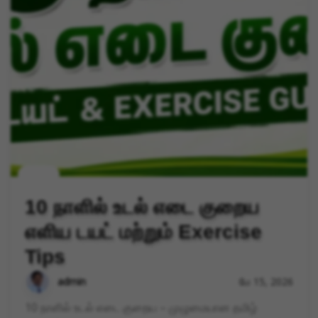
health
10 நாளில் உடல் எடை குறைய
எளிய டயட் மற்றும் Exercise
Tips
admin
மே 15, 2026
10 நாளில் உடல் எடை குறைய – முழுமையான தமிழ்