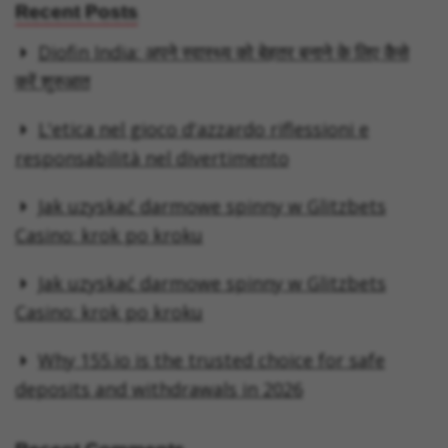
c
Recent Posts
h
Diofin India: अपने स्वास्थ्य को बेहतर बनाने के लिए कैसे
f
करें शुरुआत
o
r
L'etica nel gioco d'azzardo riflessioni e
:
responsabilità nel divertimento
Jak uzyskać darmowe spinny w Glitzbets
Casino: krok po kroku
Jak uzyskać darmowe spinny w Glitzbets
Casino: krok po kroku
Why 155.io is the trusted choice for safe
deposits and withdrawals in 2026