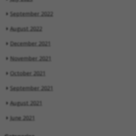
September 2022
August 2022
December 2021
November 2021
October 2021
September 2021
August 2021
June 2021