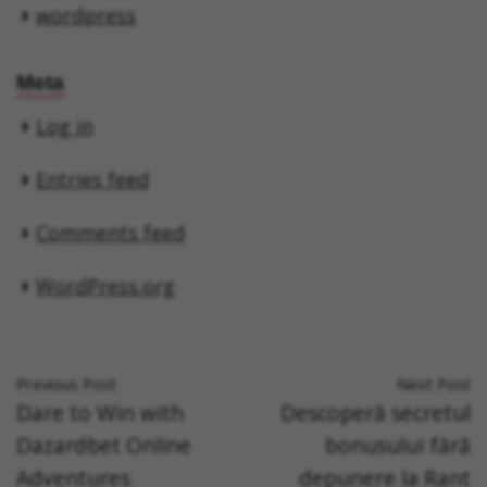
wordpress
Meta
Log in
Entries feed
Comments feed
WordPress.org
Previous Post
Next Post
Dare to Win with
Descoperă secretul
Dazardbet Online
bonusului fără
Adventures
depunere la Rant