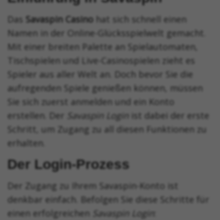
Das
Savaspin Casino
hat sich schnell einen
Namen in der Online-Glücksspielwelt gemacht.
Mit einer breiten Palette an Spielautomaten,
Tischspielen und Live-Casinospielen zieht es
Spieler aus aller Welt an. Doch bevor Sie die
aufregenden Spiele genießen können, müssen
Sie sich zuerst anmelden und ein Konto
erstellen. Der
Savaspin Login
ist dabei der erste
Schritt, um Zugang zu all diesen Funktionen zu
erhalten.
Der Login-Prozess
Der Zugang zu Ihrem Savaspin-Konto ist
denkbar einfach. Befolgen Sie diese Schritte für
einen erfolgreichen
Savaspin Login
: