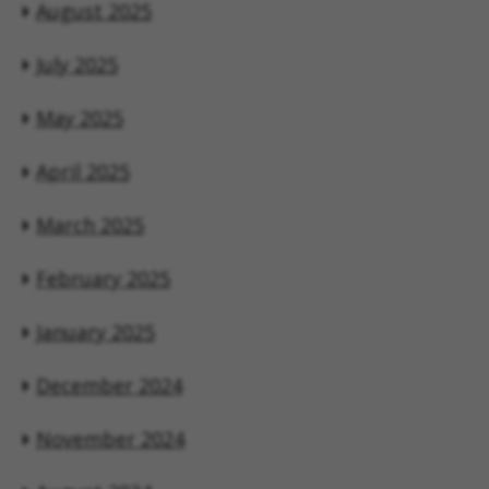
August 2025
July 2025
May 2025
April 2025
March 2025
February 2025
January 2025
December 2024
November 2024