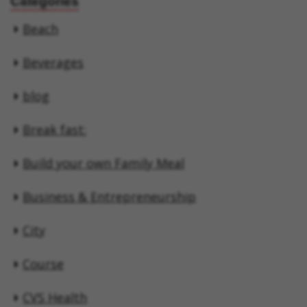
Categories
Beach
Beverages
blog
Break fast:
Build your own Family Meal
Business & Entrepreneurship
City
Course
CVS Health