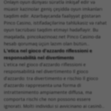
Onlayn oyun dünyası sürətlə inkişaf edir və
müasir kazinolar geniş çeşiddə oyun imkanları
təqdim edir. Azərbaycanda fəaliyyət göstərən
Pinco Casino, istifadəçilərinə təhlükəsiz və rahat
oyun təcrübəsi təqdim etməyi hədəfləyir. Bu
məqalədə, pincokazinoaz.net Pinco Casino-da
hesab qorumaq üçün lazım olan bütün...
L'etica nel gioco d'azzardo riflessioni e
responsabilità nel divertimento
L'etica nel gioco d'azzardo riflessioni e
responsabilità nel divertimento Il gioco
d'azzardo: tra divertimento e rischio Il gioco
d'azzardo rappresenta una forma di
intrattenimento ampiamente diffusa, ma
comporta rischi che non possono essere
ignorati. Molti individui si avvicinano ai casinò...