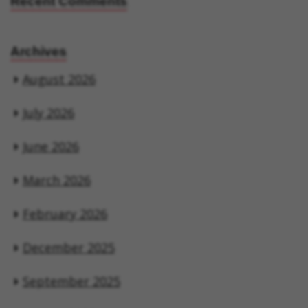
Recent Comments
Archives
August 2026
July 2026
June 2026
March 2026
February 2026
December 2025
September 2025